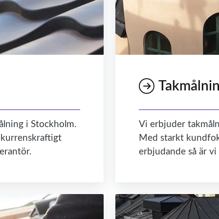
Takmålni
lning i Stockholm.
Vi erbjuder takmål
kurrenskraftigt
Med starkt kundfok
verantör.
erbjudande så är vi 