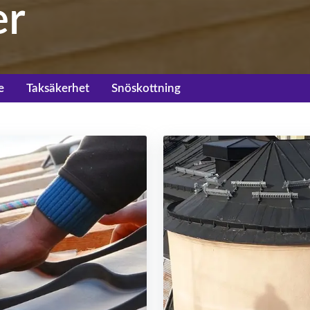
er
e
Taksäkerhet
Snöskottning